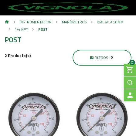
INSTRUMENTACION
MANÓMETROS
DIAL 40 A 50MM
1/4 NPT
POST
POST
2 Producto(s)
0
FILTROS
0
A
C
C