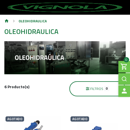
OLEOHIDRAULICA
OLEOHIDRAULICA
0
6 Producto(s)
0
FILTROS
A
C
AGOTADO
AGOTADO
C