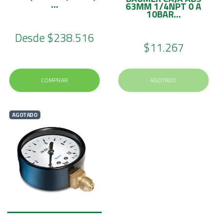
...
63MM 1/4NPT 0 A
10BAR...
Desde
$238.516
$11.267
COMPRAR
AGOTADO
AGOTADO