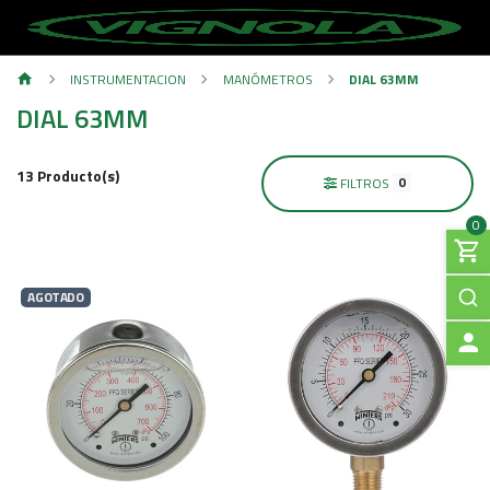
INSTRUMENTACION
MANÓMETROS
DIAL 63MM
DIAL 63MM
13 Producto(s)
0
FILTROS
0
AGOTADO
A
C
C