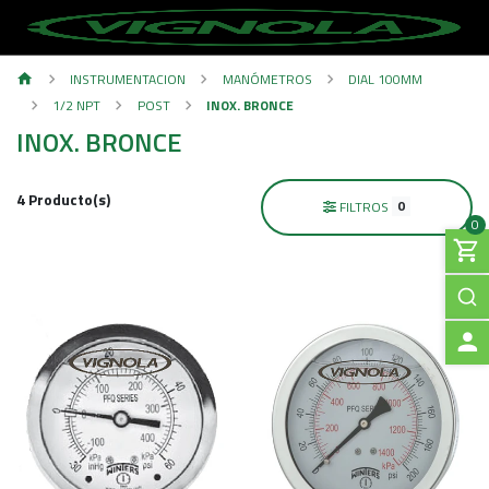
INSTRUMENTACION
MANÓMETROS
DIAL 100MM
1/2 NPT
POST
INOX. BRONCE
INOX. BRONCE
4 Producto(s)
0
FILTROS
0
A
C
C