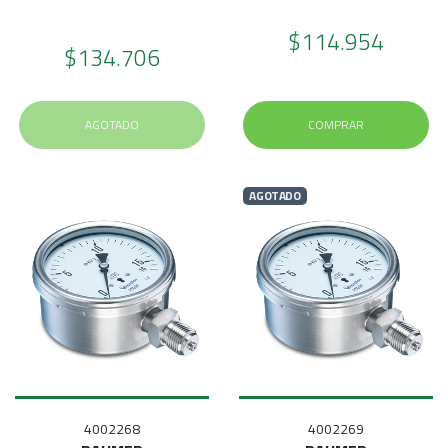
$114.954
$134.706
AGOTADO
COMPRAR
AGOTADO
4002268
4002269