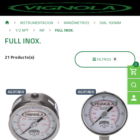
INSTRUMENTACION
MANÓMETROS
DIAL 100MM
1/2 NPT
INF
FULL INOX.
FULL INOX.
21 Producto(s)
0
FILTROS
0
AGOTADO
AGOTADO
A
C
C