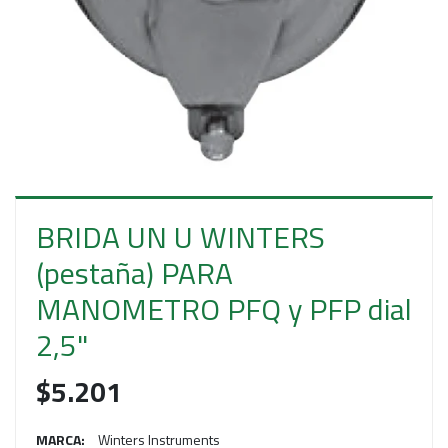
E
S
O
BRIDA UN U WINTERS
(pestaña) PARA
MANOMETRO PFQ y PFP dial
2,5"
$5.201
MARCA:
Winters Instruments