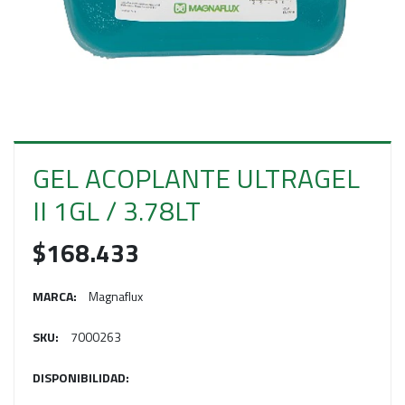
E
S
O
GEL ACOPLANTE ULTRAGEL
II 1GL / 3.78LT
$168.433
MARCA:
Magnaflux
SKU:
7000263
DISPONIBILIDAD: