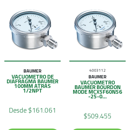
BAUMER
4003112
VACUOMETRO DE
BAUMER
DIAFRAGMA BAUMER
VACUOMETRO
100MM ATRAS
BAUMER BOURDON
1/2NPT
MODE MCX5F60N56
-25-0...
Desde
$161.061
$509.455