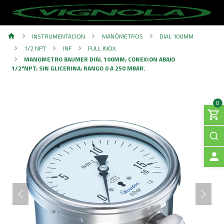
INSTRUMENTACION
MANÓMETROS
DIAL 100MM
1/2 NPT
INF
FULL INOX.
MANOMETRO BAUMER DIAL 100MM; CONEXION ABAJO
1/2"NPT; SIN GLICERINA; RANGO 0 A 250 MBAR.
0
A
C
C