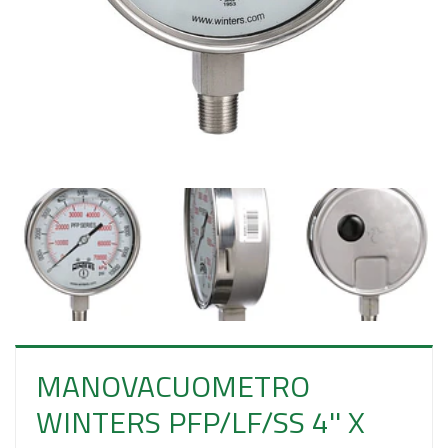
E
S
O
MANOVACUOMETRO
WINTERS PFP/LF/SS 4'' X