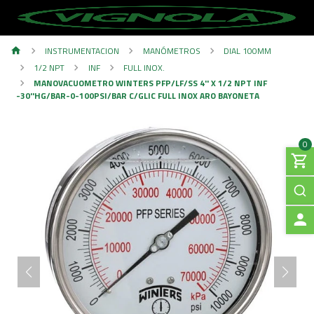
INSTRUMENTACION
MANÓMETROS
DIAL 100MM
1/2 NPT
INF
FULL INOX.
MANOVACUOMETRO WINTERS PFP/LF/SS 4'' X 1/2 NPT INF
-30''HG/BAR-0-100PSI/BAR C/GLIC FULL INOX ARO BAYONETA
0
A
C
C