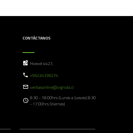
CONTÁCTANOS
Hoevel 4427,
+56224336274
ventasonline@vignola.cl
8:30 - 18:00hrs (Lunes a Jueves) 8:30
- 17:00hrs (Viernes)