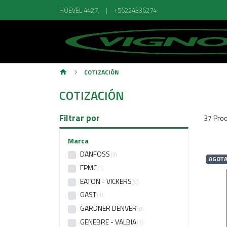
HOEVEL 4427,
|
+56224336274
COTIZACIÓN
COTIZACIÓN
Filtrar por
37 Prod
Marca
DANFOSS
3
AGOT
EPMC
1
EATON - VICKERS
4
GAST
1
GARDNER DENVER
8
GENEBRE - VALBIA
1