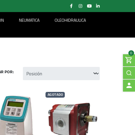
ON
NEUMATICA
OLEOHIDRAULICA
0
R POR:
AGOTADO
A
C
C
E