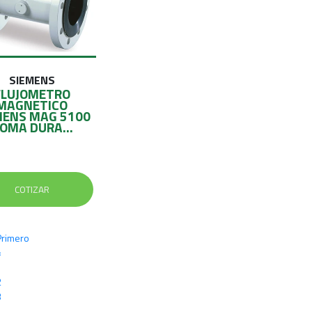
SIEMENS
FLUJOMETRO
MAGNETICO
MENS MAG 5100
OMA DURA...
COTIZAR
Primero
«
1
2
3