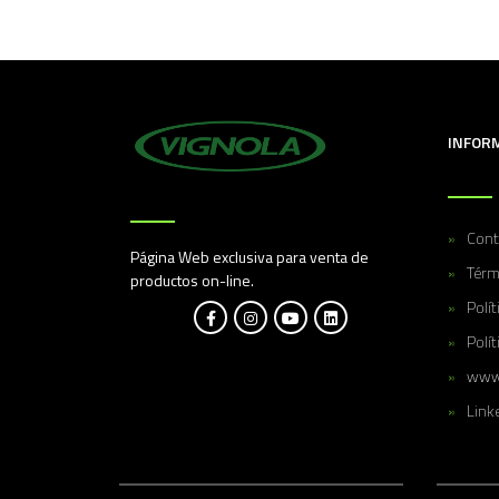
INFOR
Cont
Página Web exclusiva para venta de
Térm
productos on-line.
Polí
Polít
www.
Link