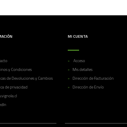
MACIÓN
MI CUENTA
acto
Acceso
inos y Condiciones
Mis detalles
ticas de Devoluciones y Cambios
Dirección de Facturación
ica de privacidad
Dirección de Envío
vignola.cl
edIn