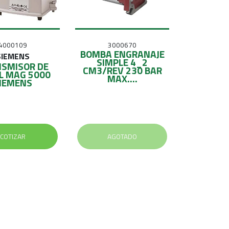
S
O
4000109
3000670
BOMBA ENGRANAJE
SIEMENS
SIMPLE 4_2
SMISOR DE
CM3/REV 230 BAR
L MAG 5000
MAX....
IEMENS
COTIZAR
AGOTADO