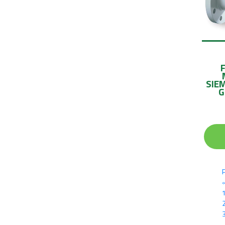
6'' DN150
3
8'' DN200
2
8''DN200
1
SIE
G