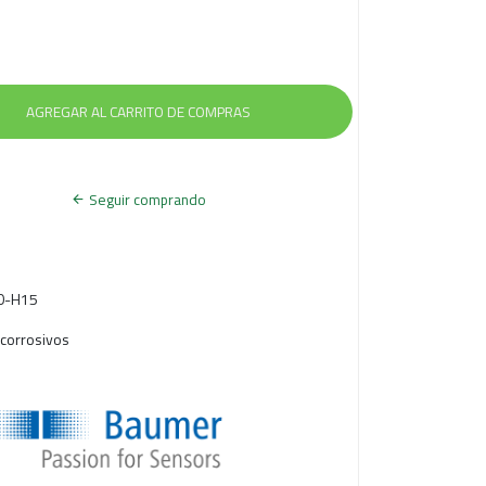
S
O
Seguir comprando
60-H15
 corrosivos