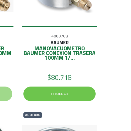
4000768
BAUMER
ER
MANOVACUOMETRO
00MM
BAUMER CONEXION TRASERA
100MM 1/...
$80.718
COMPRAR
AGOTADO