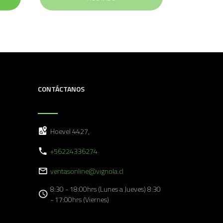
CONTÁCTANOS
Hoevel 4427,
+56224336274
ventasonline@vignola.cl
8:30 - 18:00hrs (Lunes a Jueves) 8:30
- 17:00hrs (Viernes)