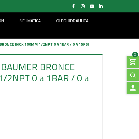
ON
NEUMATICA
OLEOHIDRAULICA
ONCE INOX 100MM 1/2NPT 0 A 1BAR / 0 A 15PSI
0
BAUMER BRONCE
/2NPT 0 a 1BAR / 0 a
A
C
C
E