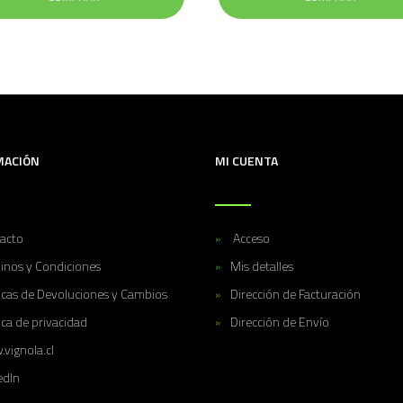
MACIÓN
MI CUENTA
acto
Acceso
inos y Condiciones
Mis detalles
ticas de Devoluciones y Cambios
Dirección de Facturación
ica de privacidad
Dirección de Envío
vignola.cl
edIn