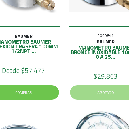
BAUMER
4000841
ANOMETRO BAUMER
BAUMER
EXION TRASERA 100MM
MANOMETRO BAUM
1/2NPT ...
BRONCE INOXIDABLE 1
0 A 25...
Desde
$57.477
$29.863
COMPRAR
AGOTADO