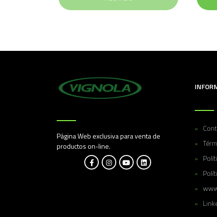
INFOR
Cont
Página Web exclusiva para venta de
Térm
productos on-line.
Polí
Polít
www.
Link