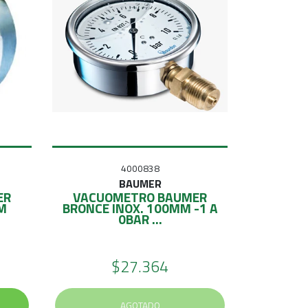
4000838
BAUMER
ER
VACUOMETRO BAUMER
M
BRONCE INOX. 100MM -1 A
0BAR ...
$27.364
AGOTADO