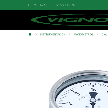
HOEVEL 4427,
|
+56224336274
INSTRUMENTACION
MANÓMETROS
DIA