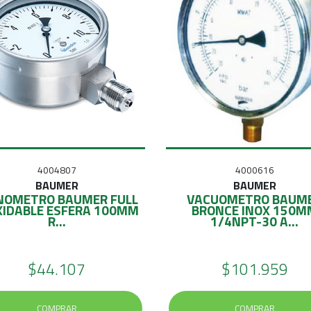
4004807
4000616
BAUMER
BAUMER
OMETRO BAUMER FULL
VACUOMETRO BAUM
XIDABLE ESFERA 100MM
BRONCE INOX 150M
R...
1/4NPT-30 A...
$44.107
$101.959
COMPRAR
COMPRAR