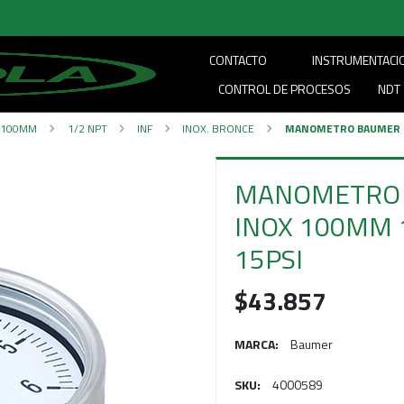
CONTACTO
INSTRUMENTACI
CONTROL DE PROCESOS
NDT
L 100MM
1/2 NPT
INF
INOX. BRONCE
MANOMETRO BAUMER BR
MANOMETRO 
INOX 100MM 1
15PSI
$43.857
MARCA:
Baumer
SKU:
4000589