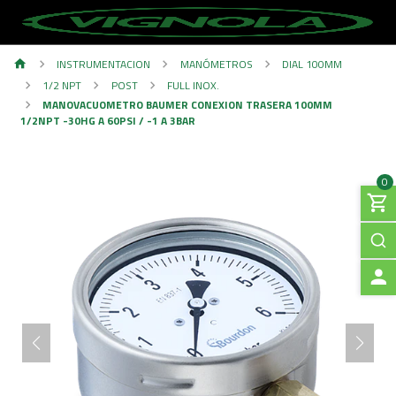
INSTRUMENTACION
MANÓMETROS
DIAL 100MM
1/2 NPT
POST
FULL INOX.
MANOVACUOMETRO BAUMER CONEXION TRASERA 100MM
1/2NPT -30HG A 60PSI / -1 A 3BAR
0
A
C
C