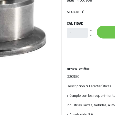
SKU:
4007958
STOCK:
8
CANTIDAD:
DESCRIPCIÓN:
D20980
Descripción & Características:
• Cumple con los requerimiento
industrias: láctea, bebidas, alim
• Aprobación 3 A