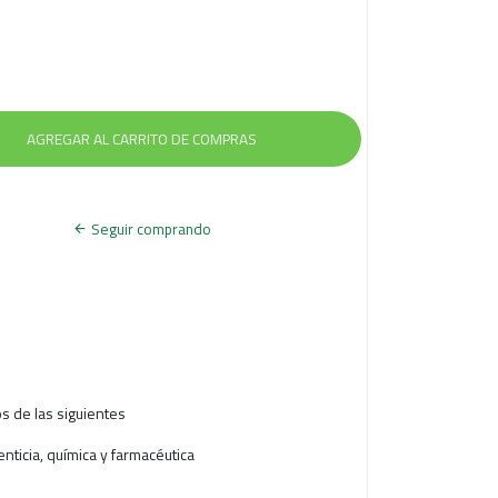
S
O
Seguir comprando
s de las siguientes
enticia, química y farmacéutica