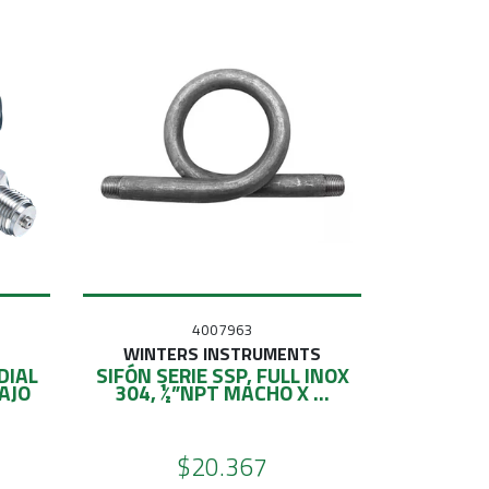
4007963
WINTERS INSTRUMENTS
DIAL
SIFÓN SERIE SSP, FULL INOX
AJO
304, ½”NPT MACHO X ...
$20.367