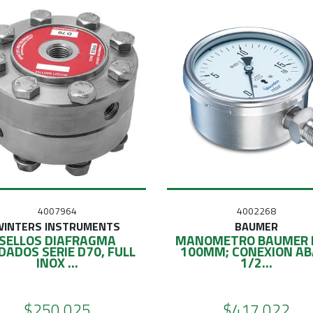
4007964
4002268
WINTERS INSTRUMENTS
BAUMER
SELLOS DIAFRAGMA
MANOMETRO BAUMER 
DADOS SERIE D70, FULL
100MM; CONEXION AB
INOX ...
1/2...
$250.025
$417.022