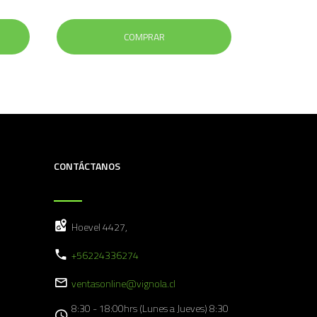
COMPRAR
CONTÁCTANOS
Hoevel 4427,
+56224336274
ventasonline@vignola.cl
8:30 - 18:00hrs (Lunes a Jueves) 8:30