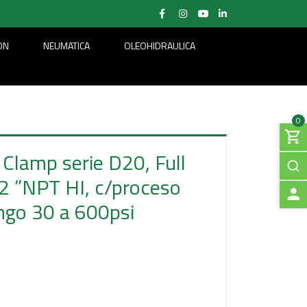
ON
NEUMATICA
OLEOHIDRAULICA
0
 Clamp serie D20, Full
2 ”NPT HI, c/proceso
ngo 30 a 600psi
A
C
C
E