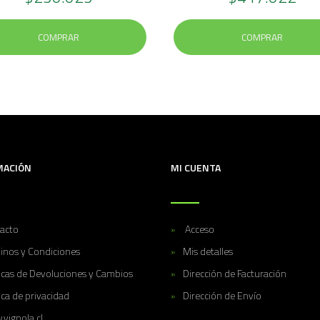
COMPRAR
COMPRAR
MACIÓN
MI CUENTA
acto
Acceso
inos y Condiciones
Mis detalles
ticas de Devoluciones y Cambios
Dirección de Facturación
ica de privacidad
Dirección de Envío
vignola.cl