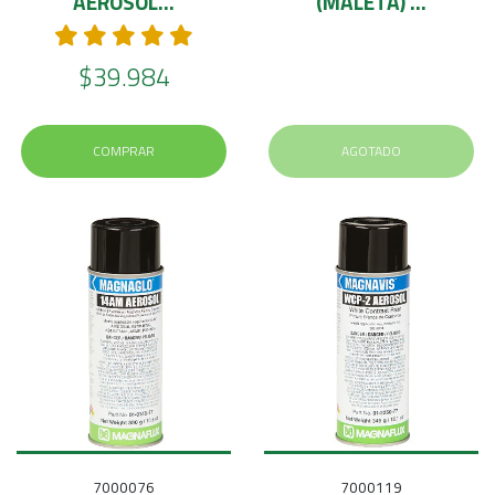
AEROSOL...
(MALETA) ...
$39.984
COMPRAR
AGOTADO
7000076
7000119