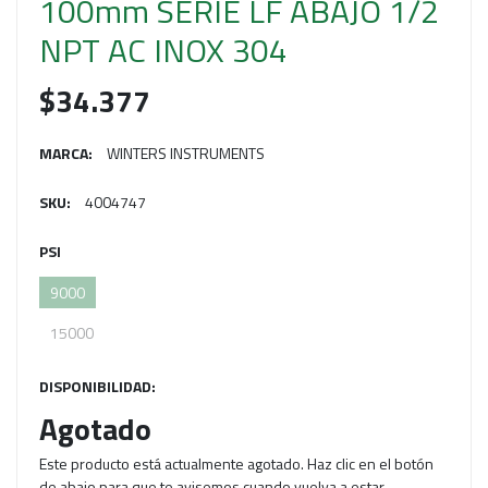
100mm SERIE LF ABAJO 1/2
NPT AC INOX 304
$34.377
MARCA:
WINTERS INSTRUMENTS
SKU:
4004747
PSI
9000
15000
DISPONIBILIDAD:
Agotado
Este producto está actualmente agotado. Haz clic en el botón
de abajo para que te avisemos cuando vuelva a estar